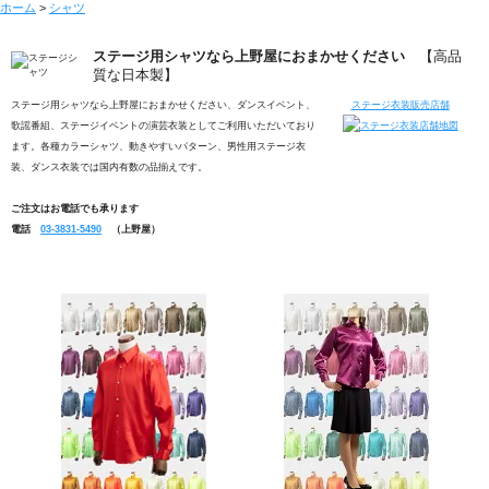
ホーム
>
シャツ
ステージ用シャツなら上野屋におまかせください
【高品
質な日本製】
ステージ用シャツなら上野屋におまかせください、ダンスイベント、
ステージ衣装販売店舗
歌謡番組、ステージイベントの演芸衣装としてご利用いただいており
ます。各種カラーシャツ、動きやすいパターン、男性用ステージ衣
装、ダンス衣装では国内有数の品揃えです。
ご注文はお電話でも承ります
電話
03-3831-5490
（上野屋）