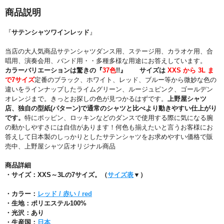
商品説明
『
サテンシャツワインレッド
』
当店の大人気商品サテンシャツダンス用、ステージ用、カラオケ用、合
唱用、演奏会用、バンド用・・多種多様な用途にお答えしています。
カラーバリエーションは驚きの『
37色
!!』 サイズは
XXS から 3L ま
で7サイズ
定番のブラック、ホワイト、レッド、ブルー等から微妙な色の
違いをラインナップしたライムグリーン、ルージュピンク、ゴールデン
オレンジまで。きっとお探しの色が見つかるはずです。
上野屋シャツ
店、独自の型紙(パターン)で通常のシャツと比べより動きやすい仕上がり
です。
特にポッピン、ロッキンなどのダンスで使用する際に気になる腕
の動かしやすさには自信があります！何色も揃えたいと言うお客様にお
答えして日本製のしっかりとしたサテンシャツをお求めやすい価格で販
売中、上野屋シャツ店オリジナル商品
商品詳細
・サイズ：XXS～3Lの7サイズ。（
サイズ表
▼）
・カラー：
レッド / 赤い / red
・生地：ポリエステル100%
・光沢：あり
・生産国：
日本