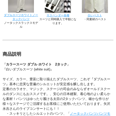
ダブルスーツホワイトノー
サスペンダー各種
白いベスト
タックパンツ
スーツと同時購入で半額にな
・同素材のベスト
ノータックスラックスモデ
ります。
ル
商品説明
『
カラースーツ ダブル ホワイト 2タック
』
『白いダブルスーツ (white suit)』
サイズ、カラー、豊富に取り揃えたダブルスーツ、これぞ『ダブルスー
ツ』基本に忠実な普遍のシルエットが安定感を醸し出します。
定番のカラオケ、マジック、ステージの司会のみならずオールドスクー
ルのダンスにもおススメです。、安心の日本縫製、着心地のよい柔らか
な素材！パンツはゆったり履ける太目の2タックパンツ、確かな作りが
様々なステージでご活躍するお客様にご使用いただいております。矢沢
永吉さんのライブコンサートにも！！
・スッキリとしたシルエットのパンツ、「
ノータックパンツパンツモ