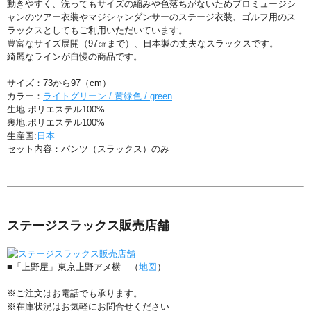
動きやすく、洗ってもサイズの縮みや色落ちがないためプロミュージシ
ャンのツアー衣装やマジシャンダンサーのステージ衣装、ゴルフ用のス
ラックスとしてもご利用いただいています。
豊富なサイズ展開（97㎝まで）、日本製の丈夫なスラックスです。
綺麗なラインが自慢の商品です。
サイズ：73から97（cm）
カラー：
ライトグリーン / 黄緑色 / green
生地:ポリエステル100%
裏地:ポリエステル100%
生産国:
日本
セット内容：パンツ（スラックス）のみ
ステージスラックス販売店舗
■「上野屋」東京上野アメ横 （
地図
）
※ご注文はお電話でも承ります。
※在庫状況はお気軽にお問合せください