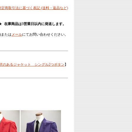
 特定商取引法に基づく表記 (送料・返品など)
★
在庫商品は3営業日以内に発送します。
)または
メール
にてお問い合わせください。
沢のあるジャケット シングル2つボタン
】