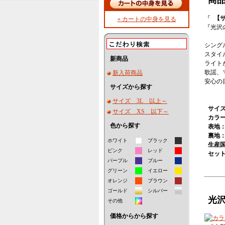
商
『
【
» カートの中身を見る
『光沢の
シング
スタイ
新商品
ライト
歌謡、
新入荷商品
安心の
サイズから探す
サイズ 3L 以上～
サイズ
サイズ XS 以下～
カラ
色から探す
表地：
裏地：
ホワイト
ブラック
生産
ピンク
レッド
セッ
パープル
ブルー
グリーン
イエロー
オレンジ
ブラウン
ゴールド
シルバー
光
その他
価格からから探す