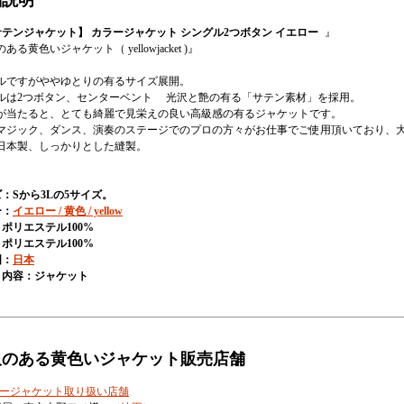
品説明
サテンジャケット】 カラージャケット シングル2つボタン イエロー
』
ある黄色いジャケット（ yellowjacket )』
ルですがややゆとりの有るサイズ展開。
ルは2つボタン、センターベント 光沢と艶の有る「サテン素材」を採用。
が当たると、とても綺麗で見栄えの良い高級感の有るジャケットです。
マジック、ダンス、演奏のステージでのプロの方々がお仕事でご使用頂いており、大
日本製、しっかりとした縫製。
：Sから3Lの5サイズ。
ー：
イエロー / 黄色 / yellow
ポリエステル100%
ポリエステル100%
国：
日本
ト内容：ジャケット
沢のある黄色いジャケット販売店舗