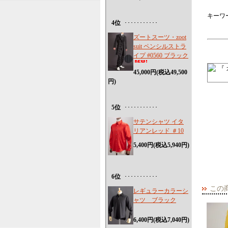
キーワー
4位
･･･････････
ズートスーツ・zoot
suit ペンシルストラ
イプ #0560 ブラック
45,000円(税込49,500
円)
5位
･･･････････
サテンシャツ イタ
リアンレッド ＃10
5,400円(税込5,940円)
6位
･･･････････
この
レギュラーカラーシ
ャツ ブラック
6,400円(税込7,040円)