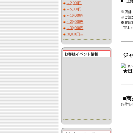
■「上
～2,000円
～5,000円
※店舗
～10,000円
※ご注
～20,000円
※在庫
～30,000円
TEL
30,001円～
ジ
★日
■
お持ち