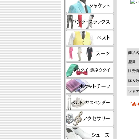
商品
型番
販売
購入
ジャ
「残