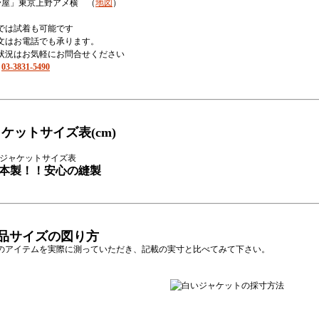
野屋」東京上野アメ横 （
地図
）
では試着も可能です
文はお電話でも承ります。
状況はお気軽にお問合せください
：
03-3831-5490
ャケットサイズ表
(cm)
本製！！安心の縫製
商品サイズの図り方
のアイテムを実際に測っていただき、記載の実寸と比べてみて下さい。