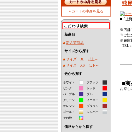
燕
» カートの中身を見る
■「上
※店舗
新商品
※ご注
※在庫
新入荷商品
TEL
サイズから探す
サイズ 3L 以上～
サイズ XS 以下～
色から探す
■
ホワイト
ブラック
ピンク
レッド
お持ち
パープル
ブルー
グリーン
イエロー
オレンジ
ブラウン
ゴールド
シルバー
その他
価格からから探す