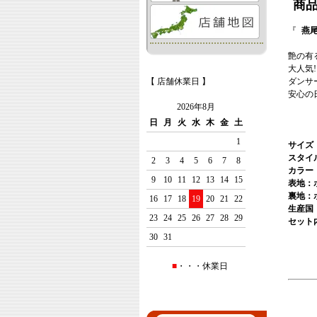
商
『
燕
艶の有
大人気
【 店舗休業日 】
ダンサ
安心の
2026年8月
日
月
火
水
木
金
土
1
サイズ
スタイ
2
3
4
5
6
7
8
カラー
9
10
11
12
13
14
15
表地：
裏地：
16
17
18
19
20
21
22
生産国
23
24
25
26
27
28
29
セット
30
31
■
・・・休業日