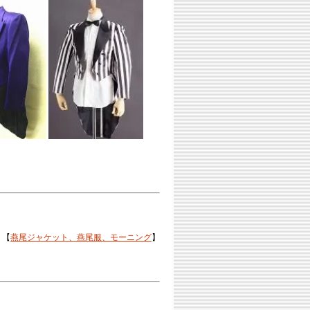
 【
燕尾ジャケット、燕尾服、モーニング
】