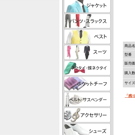
商品
型番
販売
購入
サイ
「残