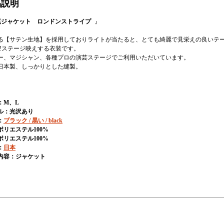
品説明
尾ジャケット ロンドンストライプ
』
る【サテン生地】を採用しておりライトが当たると、とても綺麗で見栄えの良いテ
!!ステージ映えする衣装です。
ー、マジシャン、各種プロの演芸ステージでご利用いただいています。
日本製、しっかりとした縫製。
：M、L
ル：光沢あり
：
ブラック / 黒い / black
ポリエステル100%
ポリエステル100%
：
日本
内容：ジャケット