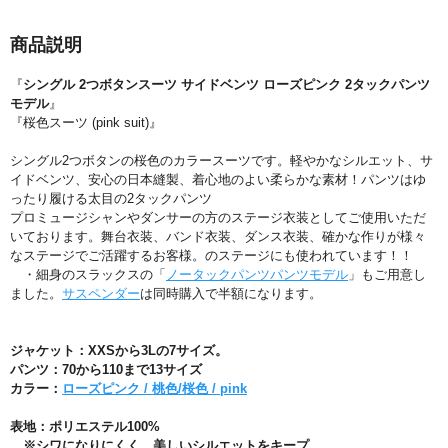
商品説明
『
シングル 2つボタンスーツ サイドベンツ ローズピンク 2タックパンツ
モデル
』
『桜色スーツ (pink suit)』
シングル2つボタンの桜色のカラースーツです。軽やかなシルエット、サ
イドベンツ、安心の日本縫製、着心地のよい柔らかな素材！パンツはゆ
ったり履ける太目の2タックパンツ
プロミュージシャンやダンサーの方のステージ衣装としてご使用いただ
いております。舞台衣装、バンド衣装、ダンス衣装、確かな作りが様々
なステージでご活躍するお客様。のステージにも使われています！！
・細身のスラックスの「
ノータックパンツパンツモデル
」もご用意し
ました。
サスペンダー
は同時購入で半額になります。
ジャケット：XXSから3Lの7サイズ。
パンツ：70から110まで13サイズ
カラー：
ローズピンク / 桃色/桜色 / pink
表地：ポリエステル100%
※シワになりにくく、美しいシルエットをキープ