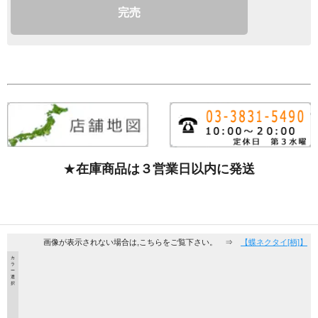
完売
★
在庫商品は３営業日以内に発送
画像が表示されない場合は,こちらをご覧下さい。 ⇒
【蝶ネクタイ[柄]】
カ
ラ
ー
選
択