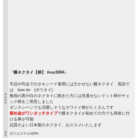
『
蝶ネクタイ【柄】 #osc0004
』
手品や司会でのタキシード着用には欠かせない蝶ネクタイ 英語で
は bow tie (ボウタイ)
商
無地の黒や白のネクタイに飽きた方には見逃せないドット柄やチェ
品
説
ック柄をご用意しました
明
ダンスシーンでも活躍しそうなカワイイ柄がたくさんです
留め金がワンタッチタイプ
で蝶ネクタイが初めての方でも簡単に付
ける事が可能
品質のよい日本製のネクタイ、おススメいたします
表
ポリエステル100%
地