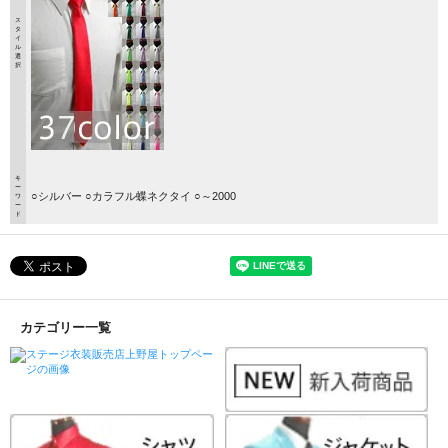
ス
タ
イ
ル
選
択
キ
ー
○シルバー ○カラフル蝶ネクタイ ○～2000
ワ
ー
ド
カテゴリー一覧