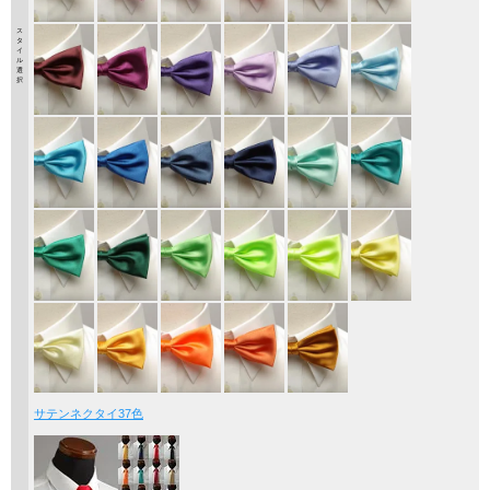
ス
タ
イ
ル
選
択
サテンネクタイ37色