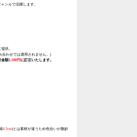
ジャンルで活躍します。
ご提供。
み合わせでは適用されません。)
引金額
1,100円
に訂正いたします。
幅
4.5cm
)とは素材が違うため色合いが微妙