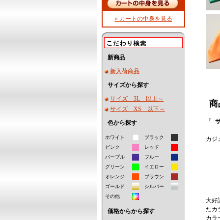
» カートの中身を見る
新商品
新入荷商品
サイズから探す
サイズ 3L 以上～
商
サイズ XS 以下～
『
色から探す
ホワイト
ブラック
カジ
ピンク
レッド
パープル
ブルー
グリーン
イエロー
オレンジ
ブラウン
ゴールド
シルバー
その他
大好
たカ
価格からから探す
カラ