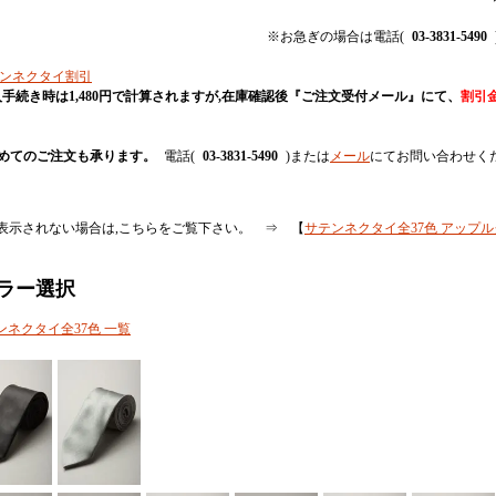
※お急ぎの場合は電話(
03-3831-5490
手続き時は1,480円で計算されますが,在庫確認後『ご注文受付メール』にて、
割引
めてのご注文も承ります。
電話(
03-3831-5490
)または
メール
にてお問い合わせく
表示されない場合は,こちらをご覧下さい。 ⇒ 【
サテンネクタイ全37色 アップ
ラー選択
ンネクタイ全37色 一覧