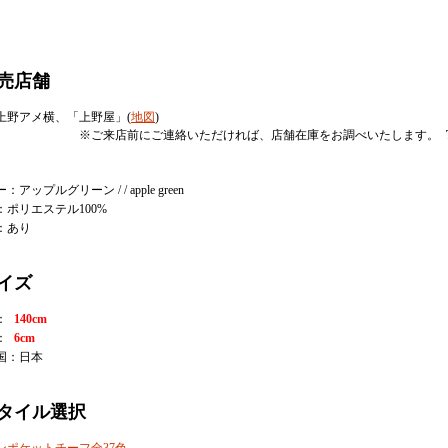
売店舗
上野アメ横、「上野屋」(
地図
)
ご来店前にご連絡いただければ、店舗在庫をお調べいたします。
：アップルグリーン / / apple green
：ポリエステル100%
：あり
イズ
：
140cm
：
6cm
国：日本
タイル選択