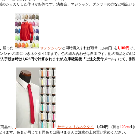
製のシッカリした作りが好評です。演奏会、マジシャン、ダンサーの方など幅広い
色
揃った
サテンシャツ
と同時購入すれば通常
1,628円
を
1,100円
で
テンシャツ1着につきネクタイ1本まで。色の組み合わせは自由です。他の商品との組
購入手続き時は1,628円で計算されますが,在庫確認後『ご注文受付メール』にて、割
類商品の、
サテンスリムネクタイ
1,034円
(長さ
120cm
剣
なります。色名が同じでも同色とは限りませんご注意の上お買い求めください。