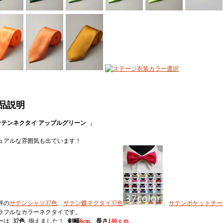
品説明
サテンネクタイ アップルグリーン
』
ュアルな雰囲気も出ています！
評の
サテンシャツ37色
、
サテン蝶ネクタイ37色
、
サテンポケットチー
ラフルなカラーネクタイです。
ーは
37色
揃えました！
剣幅
6cm
、長さ
140ｃｍ