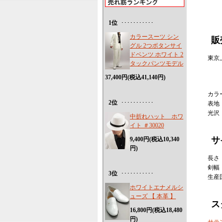
1位
･･･････････
カラースーツ シン
販
グル 2つボタンサイ
ドベンツ ホワイト 2
東京
タックパンツモデル
※
37,400円(税込41,140円)
カラー
2位
･･･････････
表地
光沢
中折れハット ホワ
イト ＃30020
サ
9,400円(税込10,340
円)
長さ
剣幅
3位
･･･････････
生産
ホワイトエナメルシ
ューズ 【 本革 】
ス
16,800円(税込18,480
円)