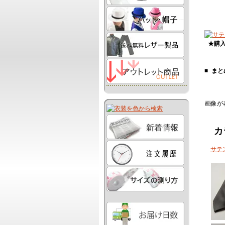
★購入
■
まと
画像が
カ
サテ